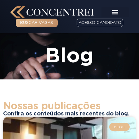
BUSCAR VAGAS
ACESSO CANDIDATO
Blog
Nossas publicações
Confira os conteúdos mais recentes do blog.
BLOG